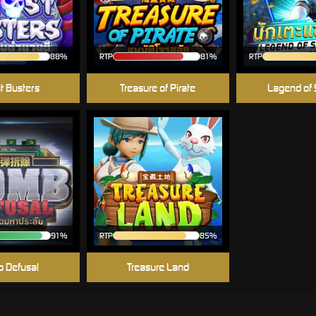
88%
RTP
81%
RTP
t Busters
Treasure of Pirate
Lagend of 
91%
RTP
85%
 Defusal
Treasure Land