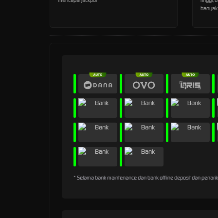
banyak 
* Selama bank maintenance dan bank offline deposit dan penarik