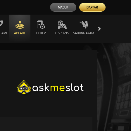
MASUK
DAFTAR
 GAME
ARCADE
POKER
E-SPORTS
SABUNG AYAM
PROMOSI