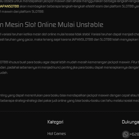
bsesi untuk mendapatkan jackpot maxwin dan alhasil menggunakan berbagai langkah-langkah yang 
JAPANSOT88
akan membagikan beberapa langkah-langkah efektif resmi dari platform SLOT88 ya
ot maxwin dari platform SLOT88:
n Mesin Slot Online Mulai Unstable
ariasi taruhan ketika mesin slot online mulai terasa tidak stabil. Variasi taruhan dapat menjadi
asti taruhan yang gacor, maka tenang saja! karena JAPANSLOT88 dan SLOT88 telah menyiapkan tips
OT88 khusus buat para bosku agar dapat lebih mudah meraih kemenangan jackpot maxwin. Fitur buy 
padan, padahal sebenarnya ini menjadi kunci penting jika para bosku dapat menerapkannya dengan b
udah.
penting yang dapat menentukan para bosku bisa mendapatkan jackpot maxwin dengan cepat atau tida
i beberapa strategi-strategi dari pakar judi online yang bisa bosku-bosku cari tahu melalui sosial 
Kategori
Dukung
Hot Games
+62