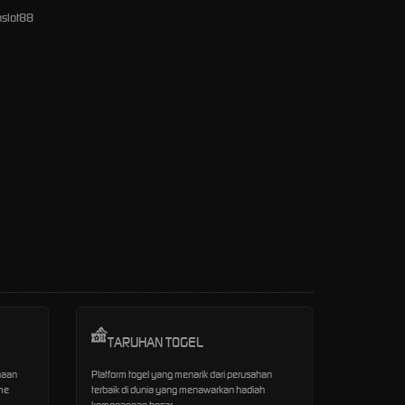
slot88
TARUHAN TOGEL
haan
Platform togel yang menarik dari perusahan
ame
terbaik di dunia yang menawarkan hadiah
kemenangan besar