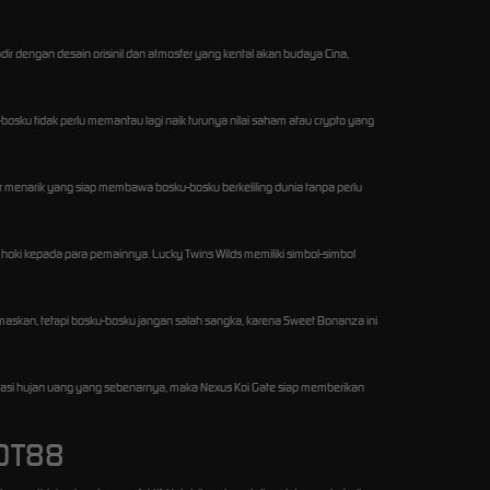
ir dengan desain orisinil dan atmosfer yang kental akan budaya Cina,
-bosku tidak perlu memantau lagi naik turunya nilai saham atau crypto yang
ur menarik yang siap membawa bosku-bosku berkeliling dunia tanpa perlu
hoki kepada para pemainnya. Lucky Twins Wilds memiliki simbol-simbol
askan, tetapi bosku-bosku jangan salah sangka, karena Sweet Bonanza ini
ensasi hujan uang yang sebenarnya, maka Nexus Koi Gate siap memberikan
LOT88