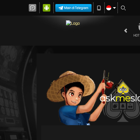
Main di Telegram
HOT