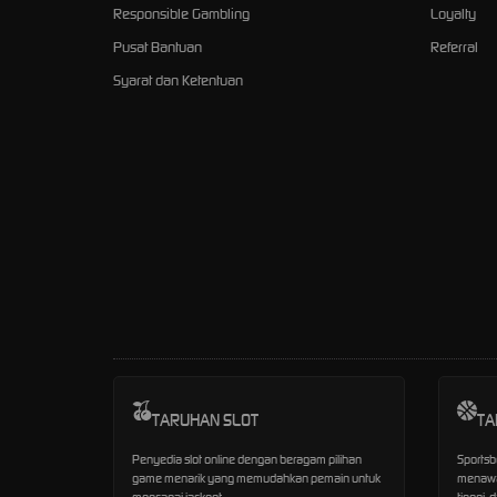
Responsible Gambling
Loyalty
Pusat Bantuan
Referral
Syarat dan Ketentuan
TARUHAN SLOT
TA
Penyedia slot online dengan beragam pilihan
Sportsb
game menarik yang memudahkan pemain untuk
menawar
mencapai jackpot
tinggi,