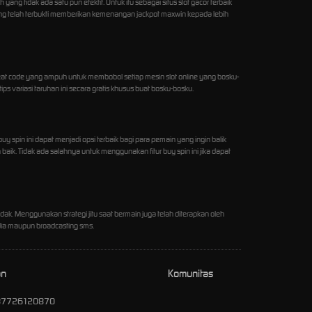
tidak ada satu pun efektif. Untuk itu sebagai situs slot gacor terbaik
ng telah terbukti memberikan kemenangan jackpot maxwin kepada lebih
 cheat code yang ampuh untuk membobol setiap mesin slot online yang bosku-
 variasi taruhan ini secara gratis khusus buat bosku-bosku.
spin ini dapat menjadi opsi terbaik bagi para pemain yang ingin balik
aik. Tidak ada salahnya untuk menggunakan fitur buy spin ini jika dapat
k. Menggunakan strategi jitu saat bermain juga telah diterapkan oleh
media maupun broadcasting sms.
an
Komunitas
87726120870