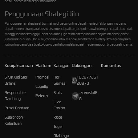
bosku secara lebih cepat dan mudah.
Penggunaan Strategi Jitu
Penggunaan strategi saat bermain slot gacor online dapat menjadi faktor penting yang
dapat menentukan para bosku bisa mendapatkan jackpot maxwin dengan cepat atau tidak.
Menggunakan strategi jitu saat bermain juga telah diterapkan oleh sejumlah pakar-pakar
judi online di dunia. Untuk itu, cobalah untuk mengikuti beberapa strategi-strategi dari pakar
judi online yang bisa bosku-bosku cari tahu melalui sosial media maupun broadcasting sms.
Kebijaksanaan
Platform
Kategori
Dukungan
Komunitas
Situs Judi Slot
Promosi
Hot
+62877261
Online
Games
20870
Loyalty
Responsible
Slots
Japanslot8
Referral
Gambling
8
Live
Pusat Bantuan
Casino
Syarat dan
Race
Ketentuan
Togel
Olahraga