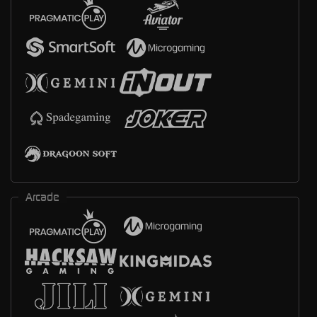
Arcade