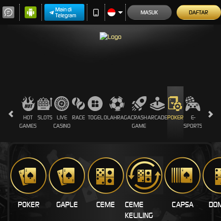
Main di
MASUK
DAFTAR
Telegram
HOT
SLOTS
LIVE
RACE
TOGEL
OLAHRAGA
CRASH
ARCADE
POKER
E-
SABUN
GAMES
CASINO
GAME
SPORTS
AYAM
POKER
GAPLE
CEME
CEME
CAPSA
DOM
KELILING