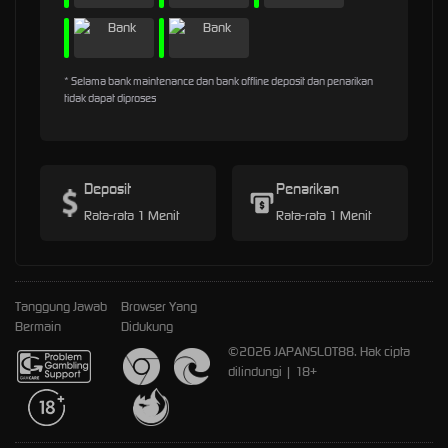
* Selama bank maintenance dan bank offline deposit dan penarikan
tidak dapat diproses
Deposit
Penarikan
Rata-rata 1 Menit
Rata-rata 1 Menit
Tanggung Jawab
Browser Yang
Bermain
Didukung
©2026 JAPANSLOT88. Hak cipta
dilindungi | 18+