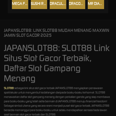
MEGA FORTUNE OX
SUSHI RUSH
DRACULA’S CASTLE BANQUET
DRAGON FORTUNE
MR DIAMOND DELUXE
JAPANSLOT88: LINK SLOT88 MUDAH MENANG MAXWIN
JAMIN SLOT GACOR 2025
JAPANSLOT88: SLOT88 Link
Situs Slot Gacor Terbaik,
Daftar Slot Gampang
Menang
SLOT88
sebagai link situs slot gacor terbaik JAPANSLOT88 menyiapkan penawaran
spektakuler untuk menyambut kedatangan daripada bosku-bosku terhormat. SLOT88
menawarkan daftar slot gampang menang dengan perkalian ganda yang siap membawa
para bosku-bosku yang telah setia bermain di JAPANSLOT88 menuju financial freedom!
Sebagai simbol utama yang secara resmi menjadi pusat slot gacor terbaik, JAPANSLOT88
bersedia memanggul para bosku-bosku untuk selalu mendapatkan sensasi tiada lawan
saat bermain slot gacor terbaik dan SLOT88.