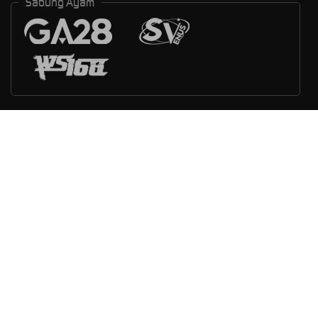
Sabung Ayam