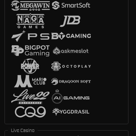
Live Casino