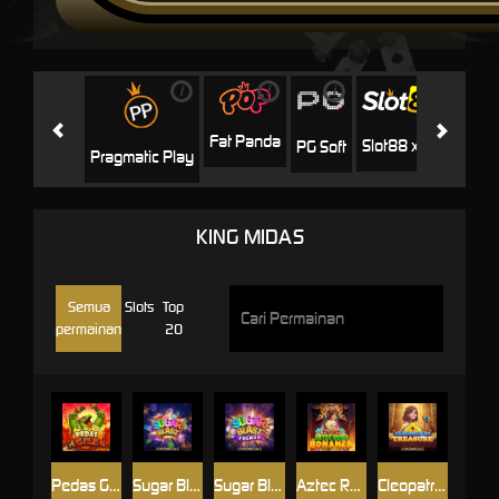
i
i
i
i
i
Facha
Fat Panda
Slot88 x PP
PG Soft
Pragmatic Play
KING MIDAS
Semua
Slots
Top
permainan
20
Pedas Gila
Sugar Blast
Sugar Blast Frenzy
Aztec Rush Bonanza
Cleopatra's Treasure