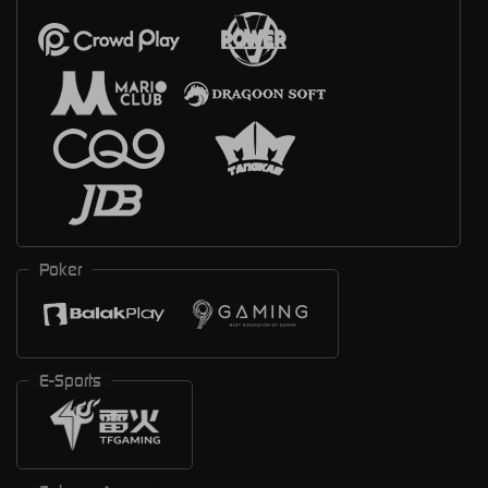
Poker
E-Sports