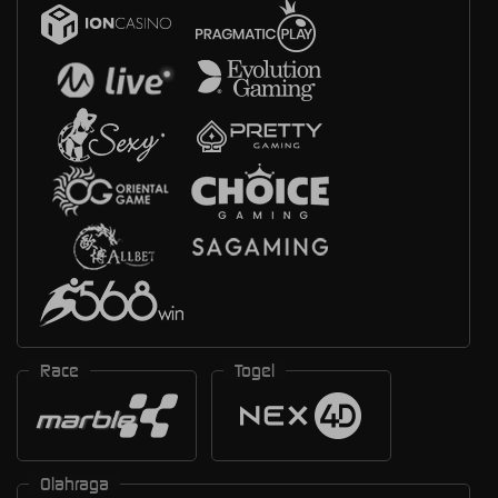
Race
Togel
Olahraga