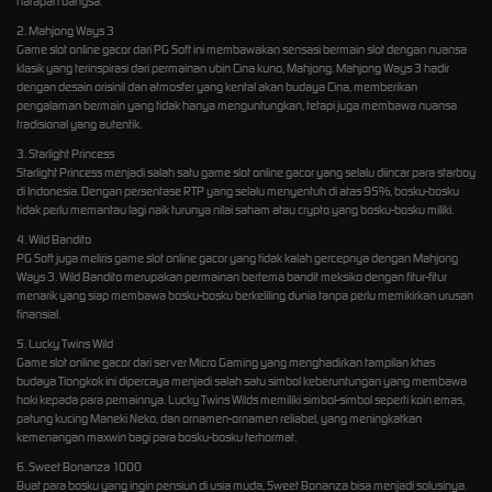
harapan bangsa.
2. Mahjong Ways 3
Game slot online gacor dari PG Soft ini membawakan sensasi bermain slot dengan nuansa
klasik yang terinspirasi dari permainan ubin Cina kuno, Mahjong. Mahjong Ways 3 hadir
dengan desain orisinil dan atmosfer yang kental akan budaya Cina, memberikan
pengalaman bermain yang tidak hanya menguntungkan, tetapi juga membawa nuansa
tradisional yang autentik.
3. Starlight Princess
Starlight Princess menjadi salah satu game slot online gacor yang selalu diincar para starboy
di Indonesia. Dengan persentase RTP yang selalu menyentuh di atas 95%, bosku-bosku
tidak perlu memantau lagi naik turunya nilai saham atau crypto yang bosku-bosku miliki.
4. Wild Bandito
PG Soft juga meliris game slot online gacor yang tidak kalah gercepnya dengan Mahjong
Ways 3. Wild Bandito merupakan permainan bertema bandit meksiko dengan fitur-fitur
menarik yang siap membawa bosku-bosku berkeliling dunia tanpa perlu memikirkan urusan
finansial.
5. Lucky Twins Wild
Game slot online gacor dari server Micro Gaming yang menghadirkan tampilan khas
budaya Tiongkok ini dipercaya menjadi salah satu simbol keberuntungan yang membawa
hoki kepada para pemainnya. Lucky Twins Wilds memiliki simbol-simbol seperti koin emas,
patung kucing Maneki Neko, dan ornamen-ornamen reliabel, yang meningkatkan
kemenangan maxwin bagi para bosku-bosku terhormat.
6. Sweet Bonanza 1000
Buat para bosku yang ingin pensiun di usia muda, Sweet Bonanza bisa menjadi solusinya.