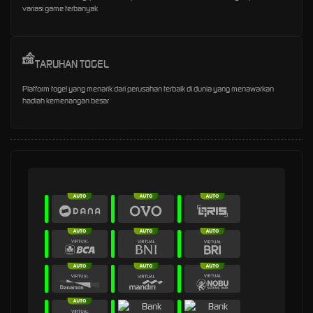
variasi game terbanyak
TARUHAN TOGEL
Platform togel yang menarik dari perusahan terbaik di dunia yang menawarkan
hadiah kemenangan besar