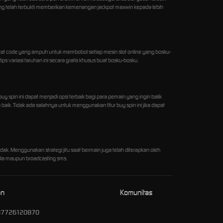
ng telah terbukti memberikan kemenangan jackpot maxwin kepada lebih
 cheat code yang ampuh untuk membobol setiap mesin slot online yang bosku-
 variasi taruhan ini secara gratis khusus buat bosku-bosku.
spin ini dapat menjadi opsi terbaik bagi para pemain yang ingin balik
aik. Tidak ada salahnya untuk menggunakan fitur buy spin ini jika dapat
k. Menggunakan strategi jitu saat bermain juga telah diterapkan oleh
media maupun broadcasting sms.
an
Komunitas
87726120870