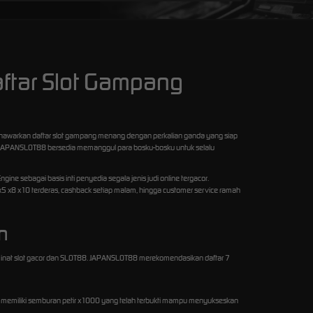
aftar Slot Gampang
nawarkan daftar slot gampang menang dengan perkalian ganda yang siap
k, JAPANSLOT88 bersedia memanggul para bosku-bosku untuk selalu
ine sebagai basis inti penyedia segala jenis judi online tergacor.
 x8 x10 terderas, cashback setiap malam, hingga customer service ramah
n
inat slot gacor dan SLOT88. JAPANSLOT88 merekomendasikan daftar 7
ni memiliki semburan petir x1000 yang telah terbukti mampu menyukseskan