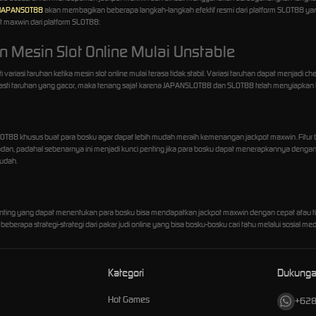
JAPANSOT88
akan membagikan beberapa langkah-langkah efektif resmi dari platform SLOT88 ya
ot maxwin dari platform SLOT88:
n Mesin Slot Online Mulai Unstable
ariasi taruhan ketika mesin slot online mulai terasa tidak stabil. Variasi taruhan dapat menjadi
asti taruhan yang gacor, maka tenang saja! karena JAPANSLOT88 dan SLOT88 telah menyiapkan tips
OT88 khusus buat para bosku agar dapat lebih mudah meraih kemenangan jackpot maxwin. Fitur buy 
padan, padahal sebenarnya ini menjadi kunci penting jika para bosku dapat menerapkannya dengan b
udah.
penting yang dapat menentukan para bosku bisa mendapatkan jackpot maxwin dengan cepat atau tida
i beberapa strategi-strategi dari pakar judi online yang bisa bosku-bosku cari tahu melalui sosial 
Kategori
Dukung
Hot Games
+62