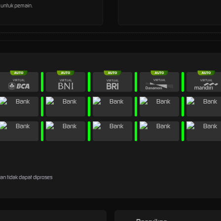
untuk pemain.
an tidak dapat diproses