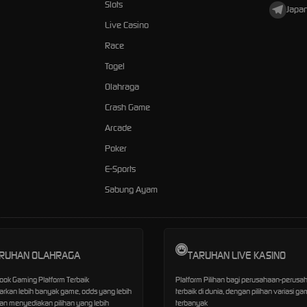
Slots
Japan
Live Casino
Race
Togel
Olahraga
Crash Game
Arcade
Poker
E-Sports
Sabung Ayam
RUHAN OLAHRAGA
TARUHAN LIVE KASINO
ook Gaming Platform Terbaik
Platform Pilihan bagi perusahaan-perusa
kan lebih banyak game, odds yang lebih
terbaik di dunia, dengan pilihan variasi g
 dan menyediakan pilihan yang lebih
terbanyak