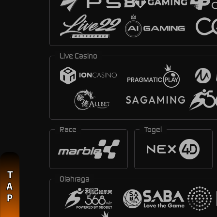
Live Casino
Race
Togel
Olahraga