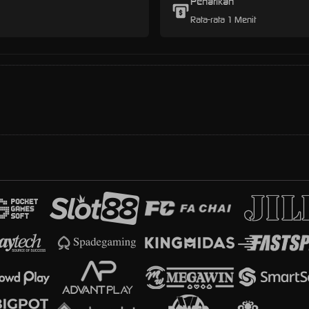
Penarikan
Rata-rata 1 Menit