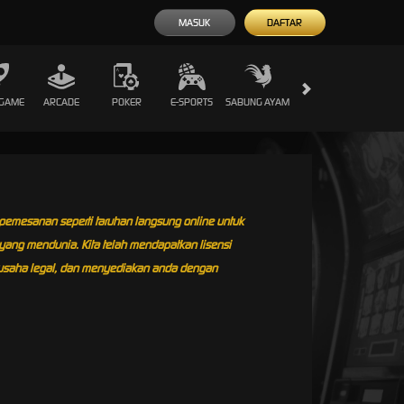
MASUK
DAFTAR
 GAME
ARCADE
POKER
E-SPORTS
SABUNG AYAM
PROMOSI
 pemesanan seperti taruhan langsung online untuk
ang mendunia. Kita telah mendapatkan lisensi
usaha legal, dan menyediakan anda dengan