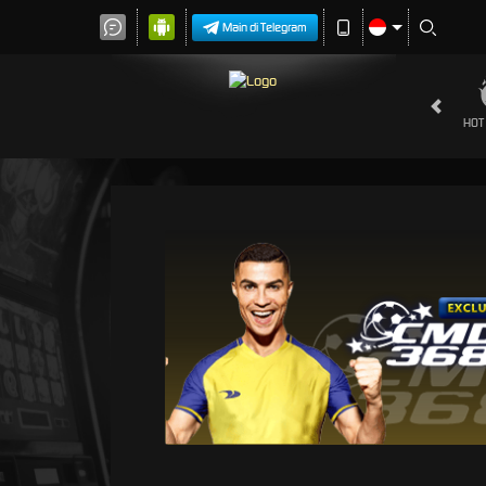
Main di Telegram
HOT